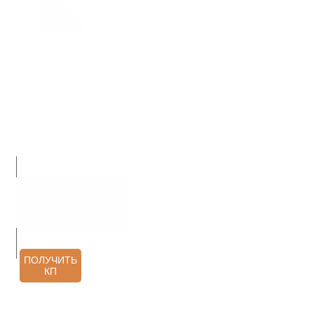
О НАС
ПРОДУКЦИЯ
УСЛУГИ
АРХИТЕКТОРАМ
КОНТАКТЫ
ОТЗЫВЫ
ПОЛУЧИТЬ
КП