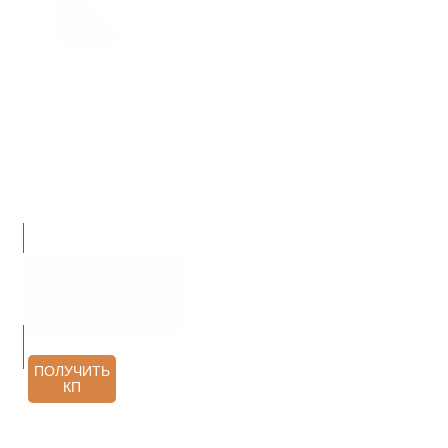
О НАС
ПРОДУКЦИЯ
УСЛУГИ
АРХИТЕКТОРАМ
КОНТАКТЫ
ОТЗЫВЫ
ПОЛУЧИТЬ
КП