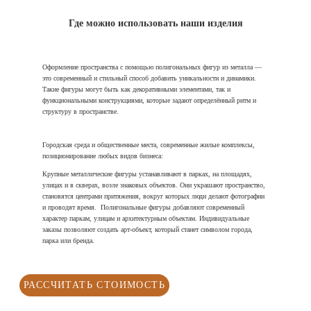
Где можно использовать наши изделия
Оформление пространства с помощью полигональных фигур из металла —
это современный и стильный способ добавить уникальности и динамики.
Такие фигуры могут быть как декоративными элементами, так и
функциональными конструкциями, которые задают определённый ритм и
структуру в пространстве.
Городская среда и общественные места, современные жилые комплексы,
позиционирование любых видов бизнеса:
Крупные металлические фигуры устанавливают в парках, на площадях,
улицах и в скверах, возле знаковых объектов. Они украшают пространство,
становятся центрами притяжения, вокруг которых люди делают фотографии
и проводят время.
Полигональные фигуры добавляют современный
характер паркам, улицам и архитектурным объектам. Индивидуальные
заказы позволяют создать арт-объект, который станет символом города,
парка или бренда.
РАССЧИТАТЬ СТОИМОСТЬ