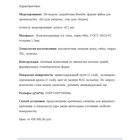
Характеристики:
Моделирование
: 3D‑модель: разработана Blender; формат файла для
производства: .dxf (для раскроя), .step (для сборки);
точность моделирования: допуск ±0,5 мм.
Материал
: Конструкционная х/к сталь, марка 08пс, ГОСТ 16523-97,
толщина 1,5мм;
Технология изготовления
: высокоточная лазерная резка, гибка, сварка
TIG, зачистка.
Конструкция
: объёмная композиция из множества плоских граней,
формирующих геометрическую форму.
Покрытие поверхности
: цинкосодержащий грунт (1 слой), полимерно-
порошковая краска (1 слой), цвет по палитре RAL на выбор. По запросу
количество слоев можно увеличить, добавить антивандальный лак.
Размеры (д*ш*в):
3100*1200*1600мм.
Способ установки
: предусмотрены крепёжные элементы для анкерного
крепления в поверхность (при заказе необходимо уточнение свойства
поверхности).
Цена: от 438 000,00 руб.