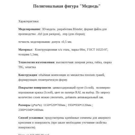
Полигональная фигура "Медведь"
Характеристики:
Моделирование
: 3D‑модель: разработана Blender; формат файла для
производства: .dxf (для раскроя), .step (для сборки);
точность моделирования: допуск ±0,5 мм.
Материал
: Конструкционная х/к сталь, марка 08пс, ГОСТ 16523-97,
толщина 1,5мм;
Технология изготовления
: высокоточная лазерная резка, гибка, сварка
TIG, зачистка.
Конструкция
: объёмная композиция из множества плоских граней,
формирующих геометрическую форму.
Покрытие поверхности
: цинкосодержащий грунт (1слой), полимерно-
порошковая краска (1слой), цвет по палитре RAL на выбор. По запросу
количество слоев можно увеличить, добавить антивандальный лак.
Размеры
(д*ш*в): 1150*520*700мм.; 1950*930*1120мм.;
2300*1040*1400мм.
Способ установки
: предусмотрены крепёжные элементы для анкерного
крепления в поверхность (при заказе необходимо уточнение свойства
поверхности).