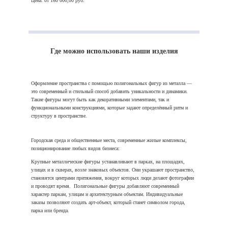
Цена: от 160 000,00 руб.
Где можно использовать наши изделия
Оформление пространства с помощью полигональных фигур из металла —
это современный и стильный способ добавить уникальности и динамики.
Такие фигуры могут быть как декоративными элементами, так и
функциональными конструкциями, которые задают определённый ритм и
структуру в пространстве.
Городская среда и общественные места, современные жилые комплексы,
позиционирование любых видов бизнеса:
Крупные металлические фигуры устанавливают в парках, на площадях,
улицах и в скверах, возле знаковых объектов. Они украшают пространство,
становятся центрами притяжения, вокруг которых люди делают фотографии
и проводят время.
Полигональные фигуры добавляют современный
характер паркам, улицам и архитектурным объектам. Индивидуальные
заказы позволяют создать арт-объект, который станет символом города,
парка или бренда.