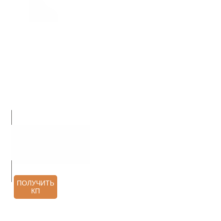
О НАС
ПРОДУКЦИЯ
УСЛУГИ
АРХИТЕКТОРАМ
КОНТАКТЫ
ОТЗЫВЫ
ПОЛУЧИТЬ
КП