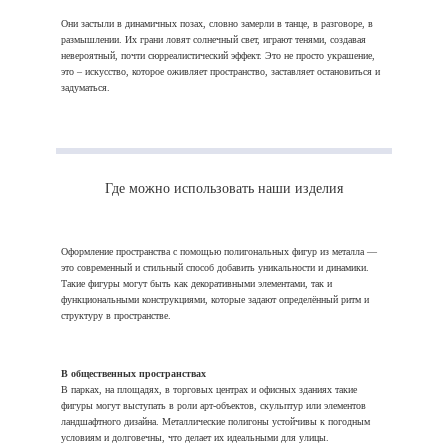
Они застыли в динамичных позах, словно замерли в танце, в разговоре, в
размышлении. Их грани ловят солнечный свет, играют тенями, создавая
невероятный, почти сюрреалистический эффект. Это не просто украшение,
это – искусство, которое оживляет пространство, заставляет остановиться и
задуматься.
Где можно использовать наши изделия
Оформление пространства с помощью полигональных фигур из металла —
это современный и стильный способ добавить уникальности и динамики.
Такие фигуры могут быть как декоративными элементами, так и
функциональными конструкциями, которые задают определённый ритм и
структуру в пространстве.
В общественных пространствах
В парках, на площадях, в торговых центрах и офисных зданиях такие
фигуры могут выступать в роли арт-объектов, скульптур или элементов
ландшафтного дизайна. Металлические полигоны устойчивы к погодным
условиям и долговечны, что делает их идеальными для улицы.