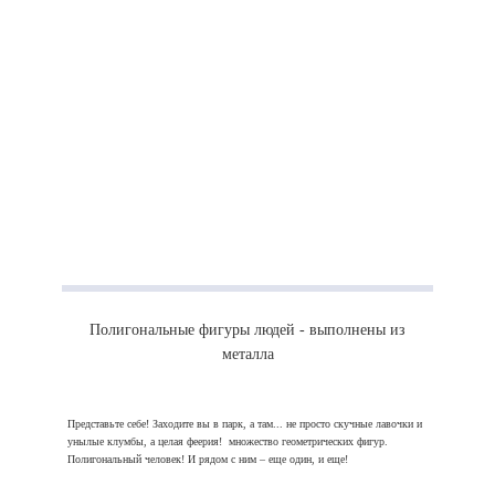
Полигональные фигуры людей - выполнены из
металла
Представьте себе! Заходите вы в парк, а там... не просто скучные лавочки и
унылые клумбы, а целая феерия! множество геометрических фигур.
Полигональный человек! И рядом с ним – еще один, и еще!