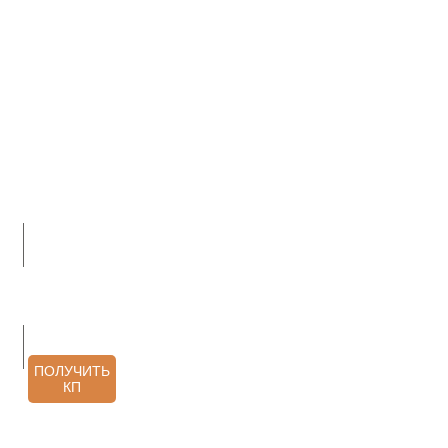
О НАС
ПРОДУКЦИЯ
УСЛУГИ
АРХИТЕКТОРАМ
КОНТАКТЫ
ОТЗЫВЫ
ПОЛУЧИТЬ
КП