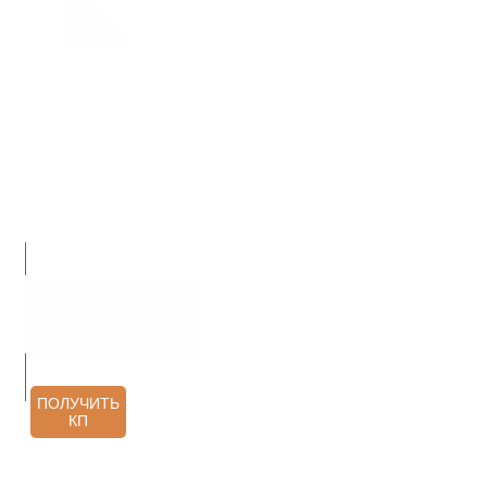
О НАС
ПРОДУКЦИЯ
УСЛУГИ
АРХИТЕКТОРАМ
КОНТАКТЫ
ОТЗЫВЫ
ПОЛУЧИТЬ
КП