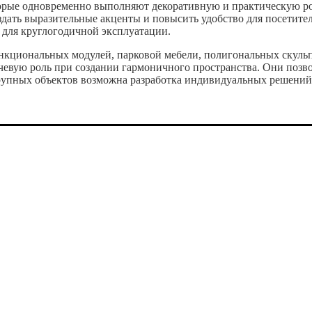
торые одновременно выполняют декоративную и практическую р
дать выразительные акценты и повысить удобство для посетите
 для круглогодичной эксплуатации.
нкциональных модулей, парковой мебели, полигональных скуль
чевую роль при создании гармоничного пространства. Они позв
я крупных объектов возможна разработка индивидуальных решений