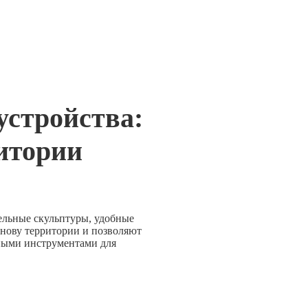
устройства:
итории
ельные скульптуры, удобные
снову территории и позволяют
жными инструментами для