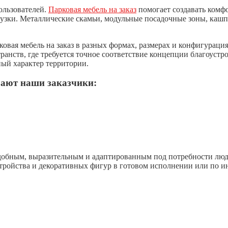
ользователей.
Парковая мебель на заказ
помогает создавать комф
узки. Металлические скамьи, модульные посадочные зоны, кашп
вая мебель на заказ в разных формах, размерах и конфигурация
анств, где требуется точное соответствие концепции благоустр
ный характер территории.
рают наши заказчики:
удобным, выразительным и адаптированным под потребности люд
тройства и декоративных фигур в готовом исполнении или по и