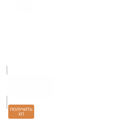
О НАС
ПРОДУКЦИЯ
УСЛУГИ
АРХИТЕКТОРАМ
КОНТАКТЫ
ОТЗЫВЫ
ПОЛУЧИТЬ
КП