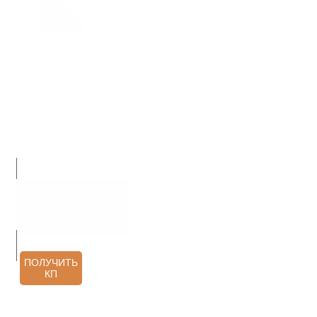
О НАС
ПРОДУКЦИЯ
УСЛУГИ
АРХИТЕКТОРАМ
КОНТАКТЫ
ОТЗЫВЫ
ПОЛУЧИТЬ
КП