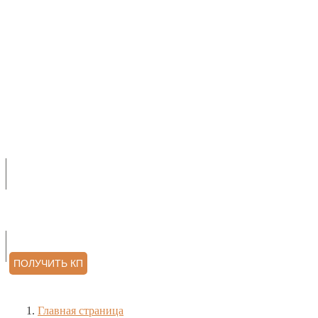
О НАС
ПРОДУКЦИЯ
УСЛУГИ
АРХИТЕКТОРАМ
КОНТАКТЫ
ОТЗЫВЫ
ПОЛУЧИТЬ КП
Главная страница