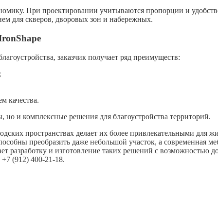
ономику. При проектировании учитываются пропорции и удобств
ием для скверов, дворовых зон и набережных.
IronShape
лагоустройства, заказчик получает ряд преимуществ:
;
м качества.
ы, но и комплексные решения для благоустройства территорий.
дских пространствах делает их более привлекательными для жит
особны преобразить даже небольшой участок, а современная меб
т разработку и изготовление таких решений с возможностью до
+7 (912) 400-21-18.