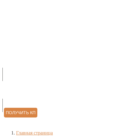
О НАС
ПРОДУКЦИЯ
УСЛУГИ
АРХИТЕКТОРАМ
КОНТАКТЫ
ОТЗЫВЫ
ПОЛУЧИТЬ КП
Главная страница