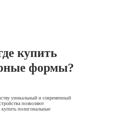
где купить
урные формы?
нству уникальный и современный
устройства позволяют
о купить полигональные