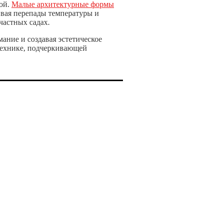
дой.
Малые архитектурные формы
ивая перепады температуры и
частных садах.
ание и создавая эстетическое
 технике, подчеркивающей