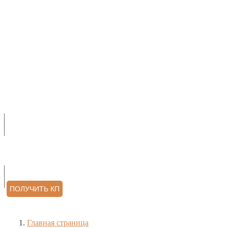
О НАС
ПРОДУКЦИЯ
УСЛУГИ
АРХИТЕКТОРАМ
КОНТАКТЫ
ОТЗЫВЫ
ПОЛУЧИТЬ КП
Главная страница